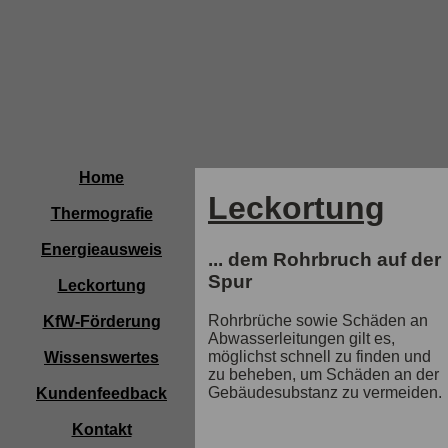
Home
Leckortung
Thermografie
Energieausweis
... dem Rohrbruch auf der
Spur
Leckortung
Rohrbrüche sowie Schäden an
KfW-Förderung
Abwasserleitungen gilt es,
möglichst schnell zu finden und
Wissenswertes
zu beheben, um Schäden an der
Gebäudesubstanz zu vermeiden.
Kundenfeedback
Kontakt